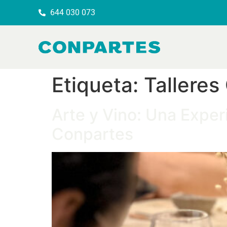
644 030 073
Etiqueta:
Talleres
Arte y Vino: Una Exper
Conpartes